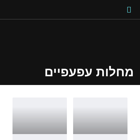
טיפולים אסתטיים
מהי אוקולופלסטיקה
מחלות עפעפיים