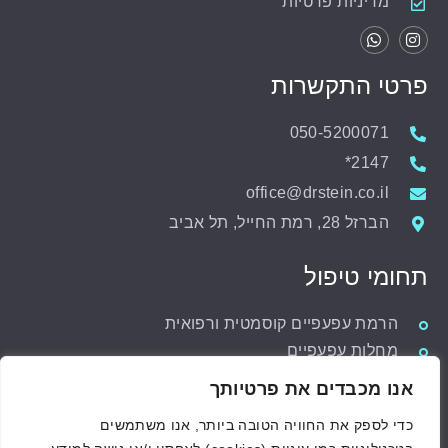
מדיניות פרטיות
פרטי התקשרות
050-5200071
2147*
office@drstein.co.il
הברזל 28, רמת החייל, תל אביב‏
תחומי טיפול
הרמת עפעפיים קוסמטית ורפואית
מחלות עפעפיים
הפרעות בדרכי דמעות
אנו מכבדים את פרטיותך
הרמת עפעפיים לגברים
כדי לספק את החוויה הטובה ביותר, אנו משתמשים
מחלות ארובת העין